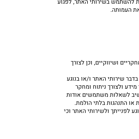
ת להשתמש בשירותי האתר, לפגוע
את העמותה.
ריים ושיווקיים, וכן לצורך
דבר שירותי האתר ו/או בנוגע
מידע ולצורך ניתוח ומחקר
ר {לפי חוק התקשורת (בזק ושידורים), התשמ"ב–1982}; (ד) להשיב לשאלות משתמשים אודות
ת או התנהגות בלתי הולמת.
ע לפנייתך ולשירותי האתר וכי