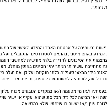
יך כמצוין לעיל, נבקשך לשלוח אימייל לכתובת הדואר האלק
 זהותך.
ביישום ובשמירה על אבטחת האתר והמידע האישי של המ
המידע באופן מיטבי, בהתאם לסטנדרטים המקובלים ועל מ
מצמות את הסיכונים לחדירה בלתי מורשית למחשבי העמותה
נה מתחייבת ששירותי האתר יהיו חסינים באופן מוחלט מפנ
ור בידי מבצעי פעולות בלתי חוקיות ועל כן, אם יעלה בי
בו לרעה, לא תהיה למשתמש כל טענה, תביעה או דרישה כל
ם בעמותה ו/או מי מטעמה ו/או במקרים הנובעים מכוח עליון
ה ו/או תביעה לכל נזק מכל סוג שהוא, עקיף או ישיר שי
גורם עוין ו/או יעשה בו שימוש שלא בהרשאה.